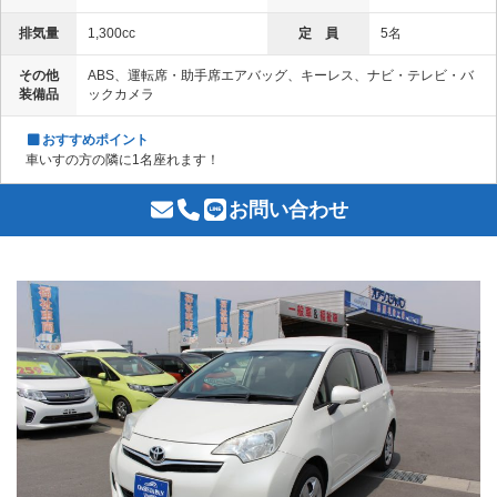
排気量
1,300cc
定 員
5名
その他
ABS、運転席・助手席エアバッグ、キーレス、ナビ・テレビ・バ
装備品
ックカメラ
おすすめポイント
車いすの方の隣に1名座れます！
お問い合わせ