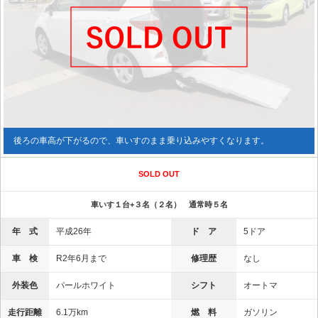
後ろの車高が下がるので、車いすのまま乗り込みやすくなります。
SOLD OUT
車いす１台+３名（２名） 通常時５名
年 式
平成26年
ド ア
5ドア
車 検
R2年6月まで
修理歴
なし
外装色
パールホワイト
シフト
オートマ
走行距離
6.1万km
燃 料
ガソリン