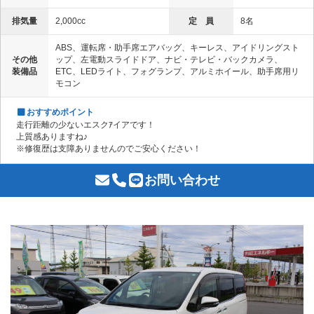
排気量
2,000cc
定 員
8名
ABS、運転席・助手席エアバッグ、キーレス、アイドリングスト
その他
ップ、左電動スライドドア、ナビ・テレビ・バックカメラ、
装備品
ETC、LEDライト、フォグランプ、アルミホイール、助手席用リ
モコン
おすすめポイント
走行距離の少ないエスクｱイアです！
上質感ありますね♪
※修復歴は支障ありませんのでご安心ください！
お問い合わせ