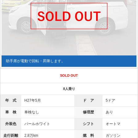
助手席が電動で回転・昇降します。
SOLD OUT
8人乗り
年 式
H27年5月
ド ア
5ドア
車 検
車検なし
修理歴
あり
外装色
パールホワイト
シフト
オートマ
走行距離
2.8万km
燃 料
ガソリン