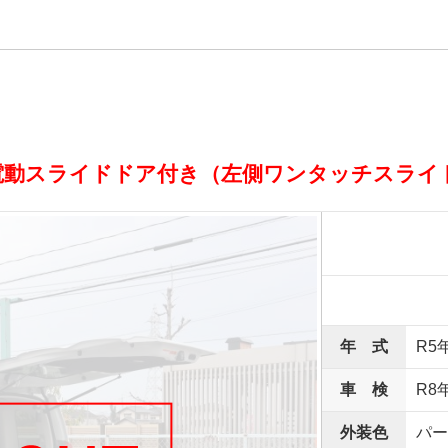
電動スライドドア付き（左側ワンタッチスライ
年 式
R5
車 検
R8
外装色
パー