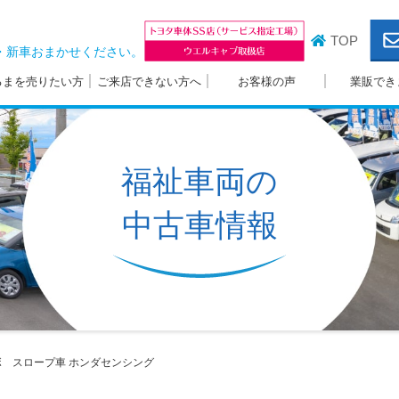
TOP
・新車おまかせください。
るまを売りたい方
ご来店できない方へ
お客様の声
業販でき
福祉車両の
中古車情報
ボ スロープ車
ホンダセンシング