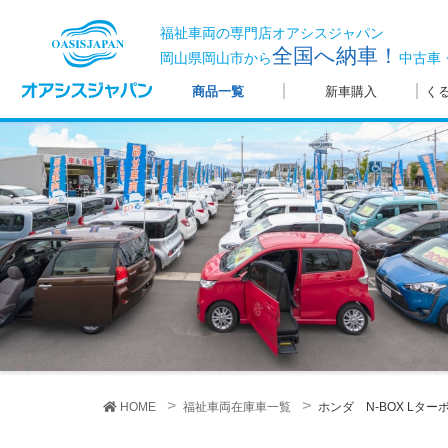
福祉車両の専門店オアシスジャパン
全国へ納車！
岡山県岡山市から
中古車
商品一覧
新車購入
く
HOME
福祉車両在庫車一覧
ホンダ N-BOX
Lター