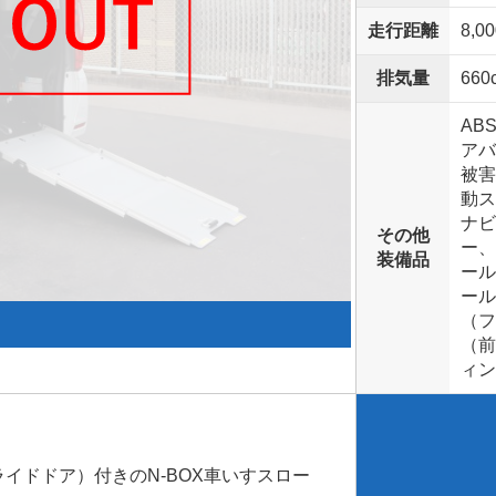
走行距離
8,0
排気量
660
AB
アバ
被害
動ス
ナビ
その他
ー、
装備品
ール
ール
（フ
（前
ィン
イドドア）付きのN-BOX車いすスロー