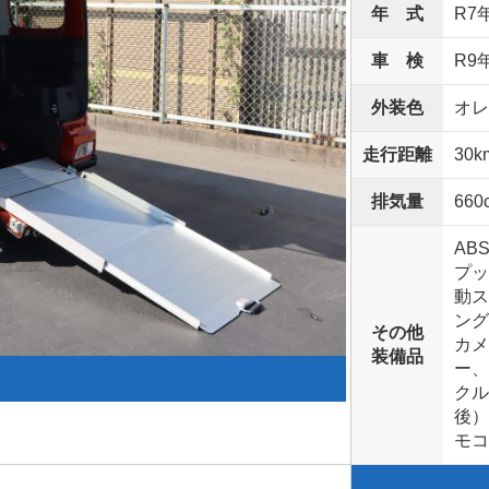
年 式
R7
車 検
R9
外装色
オレ
走行距離
30k
排気量
660
AB
プッ
動ス
ング
その他
カメ
装備品
ー、
クル
後）
モ