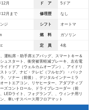
年12月
ド ア
5ドア
年12月まで
修理歴
なし
ンジ
シフト
オートマ
m
燃 料
ガソリン
cc
定 員
4名
S、運転席・助手席エアバッグ、スマートキー＆
シュスタート、衝突被害軽減ブレーキ、左右電
ライドドア（ウェルカムオープン）、アイドリ
ストップ、ナビ・テレビ（フルセグ）・バック
ラ、ソナー（前後）、デジタルインナーミラ
オートエアコン、リヤヒーター、アダプティブ
ーズコントロール、ドライブレコーダー（前
、LEDライト、フォグランプ、、ウィンチ用リ
コン、車いすスペース用フロアマット