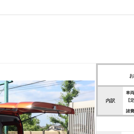
車
【
内訳
諸