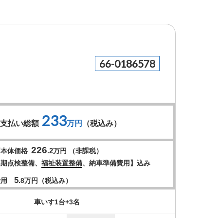
66-0186578
233
お支払い総額
万円
（税込み）
226
.2
両本体価格
万円 （非課税）
定期点検整備、
福祉装置整備
、納車準備費用】込み
5
費用
.8
万円（税込み）
車いす1台+3名