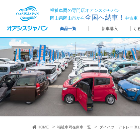
福祉車両の専門店オアシスジャパン
全国へ納車！
岡山県岡山市から
中古車
商品一覧
新車購入
く
HOME
福祉車両在庫車一覧
ダイハツ アトレー
車