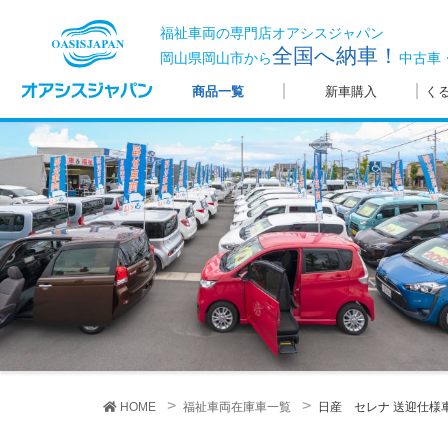
福祉車両の専門店オアシスジャパン
全国へ納車！
岡山県岡山市から
中古車
商品一覧
新車購入
く
HOME
福祉車両在庫車一覧
日産 セレナ
送迎仕様