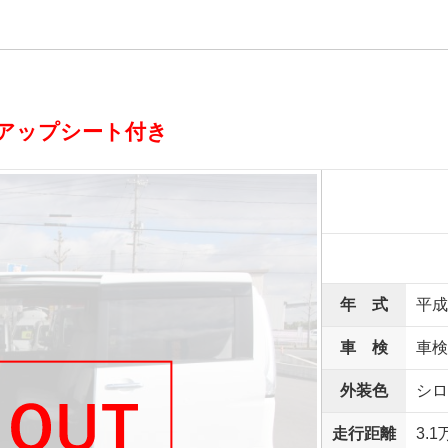
アップシート付き
年 式
平成
車 検
車検
外装色
シロ
走行距離
3.1