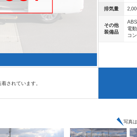
排気量
2,00
AB
その他
電動
装備品
コン
装着されています。
写真