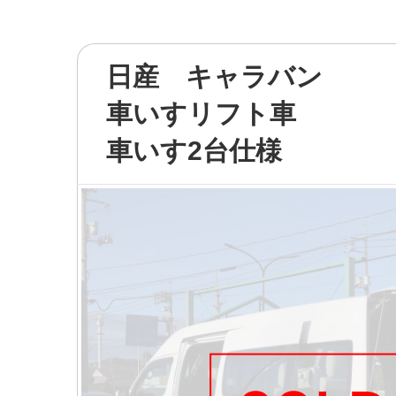
日産 キャラバン
車いすリフト車
車いす2台仕様