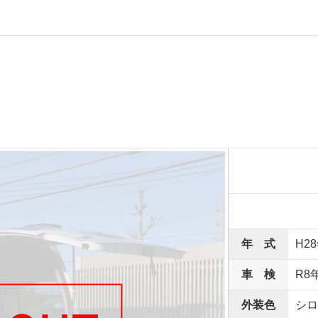
年 式
H2
車 検
R8
外装色
シロ