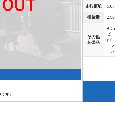
走行距離
5.8
排気量
2,50
AB
ビ・
その他
内）
装備品
ップ
ロン
です♪