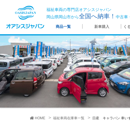
福祉車両の専門店オアシスジャパン
全国へ納車！
岡山県岡山市から
中古車
商品一覧
新車購入
く
HOME
福祉車両在庫車一覧
日産 キャラバン
車い