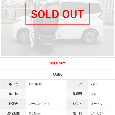
SOLD OUT
5人乗り
年 式
H31年3月
ド ア
●ドア
車 検
修理歴
あり
外装色
パールホワイト
シフト
オートマ
走行距離
3.0万km
燃 料
ガソリン