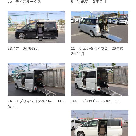
65 デイズルークス
6 N-BOX ２年７月
23ノア 0476636
11 シエンタタイプ２ 26年式
2年11月
24 エブリィワゴン207141 1+3
100 ｴﾌﾞﾘｨﾜｺﾞﾝ281783 1+…
名（…