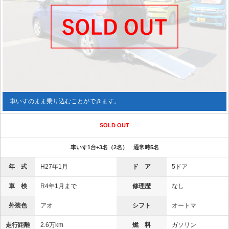
車いすのまま乗り込むことができます。
SOLD OUT
車いす1台+3名（2名） 通常時5名
年 式
H27年1月
ド ア
5ドア
車 検
R4年1月まで
修理歴
なし
外装色
アオ
シフト
オートマ
走行距離
2.6万km
燃 料
ガソリン