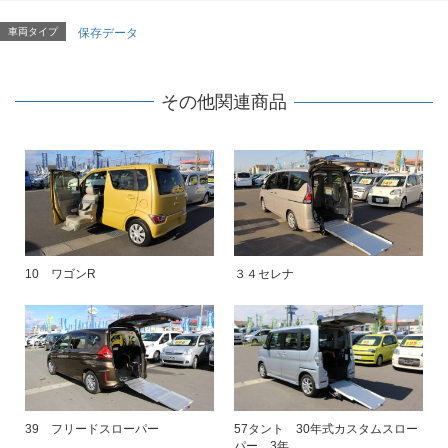
車両タイプ
保存データ
その他関連商品
10 ワゴンR
３４セレナ
39 フリードスローパー
57タント 30年式カスタムスロー
パー 3年…