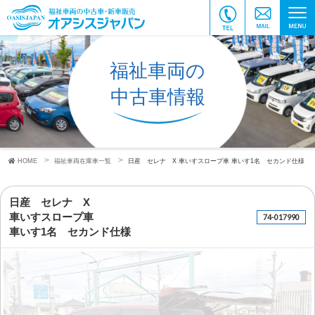
福祉車両の
中古車情報
HOME
福祉車両在庫車一覧
日産 セレナ X
車いすスロープ車
車いす1名 セカンド仕様
日産 セレナ X
車いすスロープ車
74-017990
車いす1名 セカンド仕様