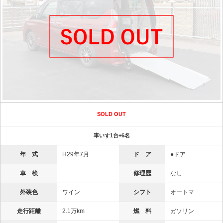
SOLD OUT
車いす1台+6名
年 式
H29年7月
ド ア
●ドア
車 検
修理歴
なし
外装色
ワイン
シフト
オートマ
走行距離
2.1万km
燃 料
ガソリン