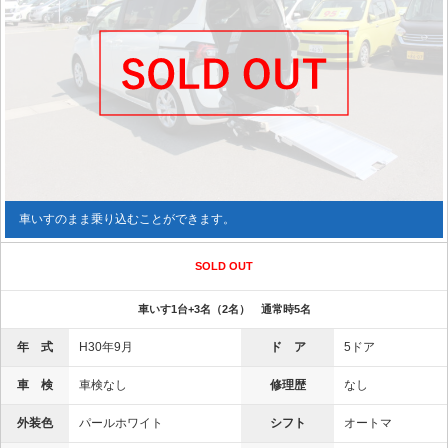
車いすのまま乗り込むことができます。
SOLD OUT
車いす1台+3名（2名） 通常時5名
年 式
H30年9月
ド ア
5ドア
車 検
車検なし
修理歴
なし
外装色
パールホワイト
シフト
オートマ