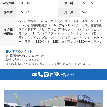
走行距離
1.3万km
燃 料
ガソリン
排気量
1,500cc
定 員
5名
ABS、運転席・助手席エアバッグ、スマートキー＆プッシュスタ
ート、衝突被害軽減ブレーキ、アイドリングストップ、左右電動
その他
スライドドア、ナビ・テレビ（フルセグ）・パノラミックビュー
装備品
モニター、ETC、ドライブレコーダー、シートヒーター（前
席）、ステアリングヒーター、ドアミラーヒーター、シートカバ
ー（前席）、LEDライト・LEDフォグランプ・LEDテールランプ
おすすめポイント
走行距離が少ないシエンタです！
装備も充実していますよ♪
後ろの車高が下がるので、車いすのまま乗り込みやすくなります。
お問い合わせ