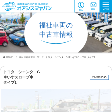
福祉車両の
中古車情報
HOME
福祉車両在庫車一覧
トヨタ シエンタ G
車いすスロープ車
タイプ1
トヨタ シエンタ G
車いすスロープ車
77-7007595
タイプ1