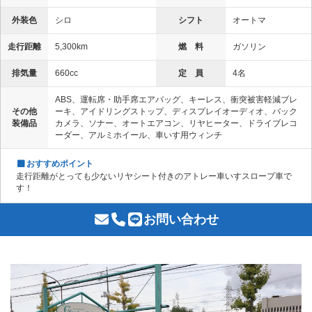
外装色
シロ
シフト
オートマ
走行距離
5,300km
燃 料
ガソリン
排気量
660cc
定 員
4名
ABS、運転席・助手席エアバッグ、キーレス、衝突被害軽減ブレ
その他
ーキ、アイドリングストップ、ディスプレイオーディオ、バック
装備品
カメラ、ソナー、オートエアコン、リヤヒーター、ドライブレコ
ーダー、アルミホイール、車いす用ウィンチ
おすすめポイント
走行距離がとっても少ないリヤシート付きのアトレー車いすスロープ車で
す！
お問い合わせ