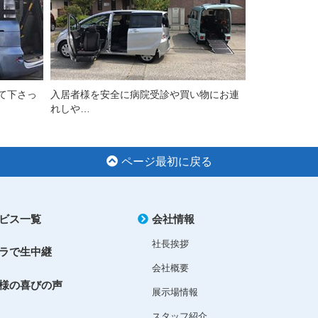
て下さっ
入居者様を安全に病院受診や買い物にお連
れしや…
ページ最初に戻る
ビス一覧
会社情報
社長挨拶
ラで生中継
会社概要
様の喜びの声
展示場情報
スタッフ紹介