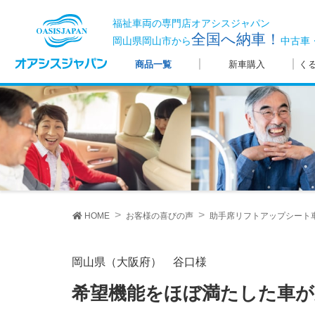
福祉車両の専門店オアシスジャパン
全国へ納車！
岡山県岡山市から
中古車
商品一覧
新車購入
く
HOME
お客様の喜びの声
助手席リフトアップシート
岡山県（大阪府） 谷口様
希望機能をほぼ満たした車