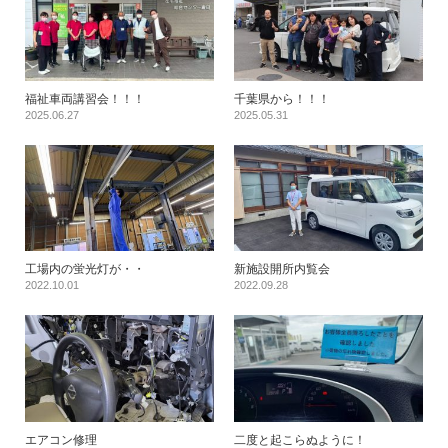
福祉車両講習会！！！
千葉県から！！！
2025.06.27
2025.05.31
工場内の蛍光灯が・・
新施設開所内覧会
2022.10.01
2022.09.28
エアコン修理
二度と起こらぬように！