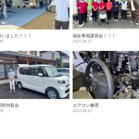
行いました！！！
福祉車両講習会！！！
30
2025.06.27
開所内覧会
エアコン修理
28
2022.09.12