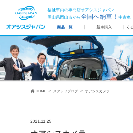
福祉車両の専門店オアシスジャパン
全国へ納車！
岡山県岡山市から
中古車
商品一覧
新車購入
く
HOME
スタッフブログ
オアシスカメラ
2021.11.25